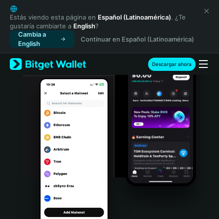
English
日本語
Estás viendo esta página en
Español (Latinoamérica)
. ¿Te
gustaría cambiarte a
English
?
Tiếng Việt
Cambia a
Continuar en Español (Latinoamérica)
Русский
English
Español (Latinoamérica)
Türkçe
Descargar ahora
Italiano
Français
Deutsch
简体中文
繁體中文
Português (Portugal)
Bahasa Indonesia
ภาษาไทย
हिन्दी
বাংলা
Español
Português (Brasil)
Español (Argentina)