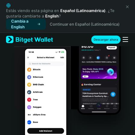
English
日本語
Estás viendo esta página en
Español (Latinoamérica)
. ¿Te
gustaría cambiarte a
English
?
Tiếng Việt
Cambia a
Continuar en Español (Latinoamérica)
Русский
English
Español (Latinoamérica)
Türkçe
Descargar ahora
Italiano
Français
Deutsch
简体中文
繁體中文
Português (Portugal)
Bahasa Indonesia
ภาษาไทย
हिन्दी
বাংলা
Español
Português (Brasil)
Español (Argentina)