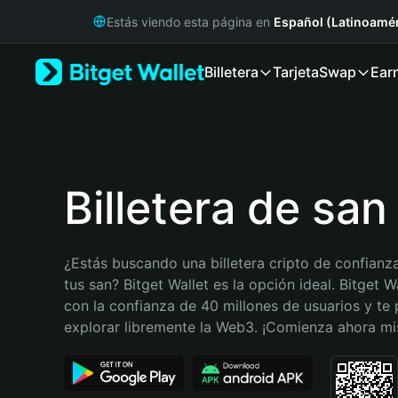
English
Estás viendo esta página en
Español (Latinoamér
日本語
Tiếng Việt
Billetera
Tarjeta
Swap
Ear
Русский
Español (Latinoamérica)
Türkçe
Italiano
Français
Deutsch
Billetera de san
简体中文
繁體中文
Português (Portugal)
¿Estás buscando una billetera cripto de confianza
Bahasa Indonesia
tus san? Bitget Wallet es la opción ideal. Bitget Wa
ภาษาไทย
con la confianza de 40 millones de usuarios y te 
हिन्दी
explorar libremente la Web3. ¡Comienza ahora m
বাংলা
Español
Português (Brasil)
Español (Argentina)