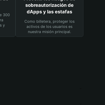
sobreautorización de
dApps y las estafas
e 300
ra
Como billetera, proteger los
s y
activos de los usuarios es
nuestra misión principal.