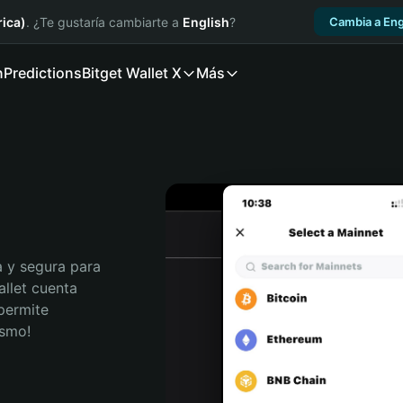
ica)
. ¿Te gustaría cambiarte a
English
?
Cambia a Eng
n
Predictions
Bitget Wallet X
Más
 y segura para 
llet cuenta 
permite 
ismo!