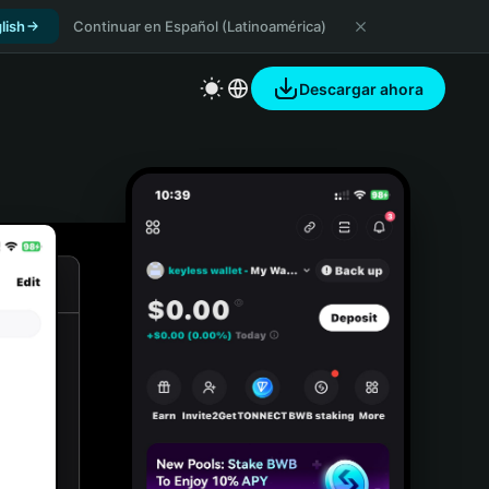
lish
Continuar en Español (Latinoamérica)
Descargar ahora