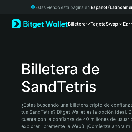
English
Estás viendo esta página en
Español (Latinoamér
日本語
Tiếng Việt
Billetera
Tarjeta
Swap
Ear
Русский
Español (Latinoamérica)
Türkçe
Italiano
Français
Deutsch
Billetera de
简体中文
繁體中文
SandTetris
Português (Portugal)
Bahasa Indonesia
ภาษาไทย
हिन्दी
¿Estás buscando una billetera cripto de confianza
বাংলা
tus SandTetris? Bitget Wallet es la opción ideal. Bi
Español
cuenta con la confianza de 40 millones de usuario
Português (Brasil)
explorar libremente la Web3. ¡Comienza ahora m
Español (Argentina)