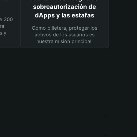
sobreautorización de
dApps y las estafas
e 300
ra
Como billetera, proteger los
s y
activos de los usuarios es
nuestra misión principal.