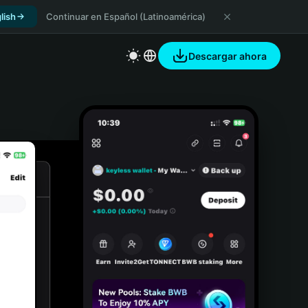
lish
Continuar en Español (Latinoamérica)
Descargar ahora