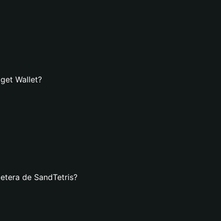
tget Wallet?
letera de SandTetris?