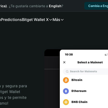
ica)
. ¿Te gustaría cambiarte a
English
?
Cambia a Eng
n
Predictions
Bitget Wallet X
Más
 y segura para 
tget Wallet 
s y te permite 
ismo!