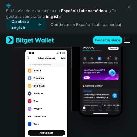
English
日本語
Estás viendo esta página en
Español (Latinoamérica)
. ¿Te
gustaría cambiarte a
English
?
Tiếng Việt
Cambia a
Continuar en Español (Latinoamérica)
Русский
English
Español (Latinoamérica)
Türkçe
Descargar ahora
Italiano
Français
Deutsch
简体中文
繁體中文
Português (Portugal)
Bahasa Indonesia
ภาษาไทย
हिन्दी
বাংলা
Español
Português (Brasil)
Español (Argentina)