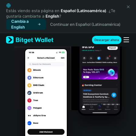
English
日本語
Estás viendo esta página en
Español (Latinoamérica)
. ¿Te
gustaría cambiarte a
English
?
Tiếng Việt
Cambia a
Continuar en Español (Latinoamérica)
Русский
English
Español (Latinoamérica)
Türkçe
Descargar ahora
Italiano
Français
Deutsch
简体中文
繁體中文
Português (Portugal)
Bahasa Indonesia
ภาษาไทย
हिन्दी
বাংলা
Español
Português (Brasil)
Español (Argentina)