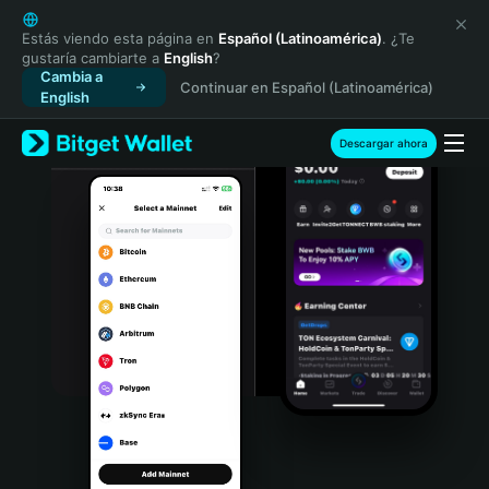
English
日本語
Estás viendo esta página en
Español (Latinoamérica)
. ¿Te
gustaría cambiarte a
English
?
Tiếng Việt
Cambia a
Continuar en Español (Latinoamérica)
Русский
English
Español (Latinoamérica)
Türkçe
Descargar ahora
Italiano
Français
Deutsch
简体中文
繁體中文
Português (Portugal)
Bahasa Indonesia
ภาษาไทย
हिन्दी
বাংলা
Español
Português (Brasil)
Español (Argentina)