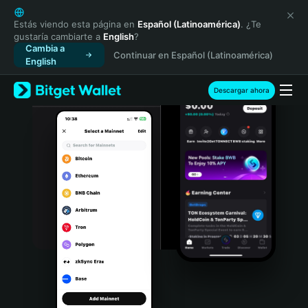
English
日本語
Estás viendo esta página en
Español (Latinoamérica)
. ¿Te
gustaría cambiarte a
English
?
Tiếng Việt
Cambia a
Continuar en Español (Latinoamérica)
Русский
English
Español (Latinoamérica)
Türkçe
Descargar ahora
Italiano
Français
Deutsch
简体中文
繁體中文
Português (Portugal)
Bahasa Indonesia
ภาษาไทย
हिन्दी
বাংলা
Español
Português (Brasil)
Español (Argentina)