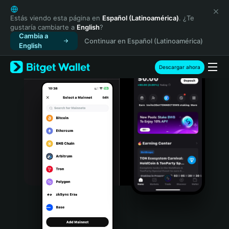
English
日本語
Estás viendo esta página en
Español (Latinoamérica)
. ¿Te
gustaría cambiarte a
English
?
Tiếng Việt
Cambia a
Continuar en Español (Latinoamérica)
Русский
English
Español (Latinoamérica)
Türkçe
Descargar ahora
Italiano
Français
Deutsch
简体中文
繁體中文
Português (Portugal)
Bahasa Indonesia
ภาษาไทย
हिन्दी
বাংলা
Español
Português (Brasil)
Español (Argentina)