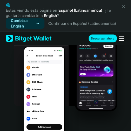
English
日本語
Estás viendo esta página en
Español (Latinoamérica)
. ¿Te
gustaría cambiarte a
English
?
Tiếng Việt
Cambia a
Continuar en Español (Latinoamérica)
Русский
English
Español (Latinoamérica)
Türkçe
Descargar ahora
Italiano
Français
Deutsch
简体中文
繁體中文
Português (Portugal)
Bahasa Indonesia
ภาษาไทย
हिन्दी
বাংলা
Español
Português (Brasil)
Español (Argentina)