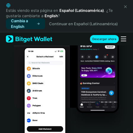
English
日本語
Estás viendo esta página en
Español (Latinoamérica)
. ¿Te
gustaría cambiarte a
English
?
Tiếng Việt
Cambia a
Continuar en Español (Latinoamérica)
Русский
English
Español (Latinoamérica)
Türkçe
Descargar ahora
Italiano
Français
Deutsch
简体中文
繁體中文
Português (Portugal)
Bahasa Indonesia
ภาษาไทย
हिन्दी
বাংলা
Español
Português (Brasil)
Español (Argentina)