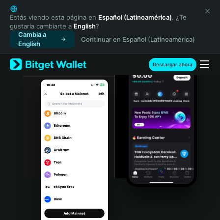
English
日本語
Estás viendo esta página en
Español (Latinoamérica)
. ¿Te
gustaría cambiarte a
English
?
Tiếng Việt
Cambia a
Continuar en Español (Latinoamérica)
Русский
English
Español (Latinoamérica)
Türkçe
Descargar ahora
Italiano
Français
Deutsch
简体中文
繁體中文
Português (Portugal)
Bahasa Indonesia
ภาษาไทย
हिन्दी
বাংলা
Español
Português (Brasil)
Español (Argentina)