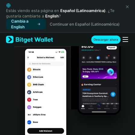
English
日本語
Estás viendo esta página en
Español (Latinoamérica)
. ¿Te
gustaría cambiarte a
English
?
Tiếng Việt
Cambia a
Continuar en Español (Latinoamérica)
Русский
English
Español (Latinoamérica)
Türkçe
Descargar ahora
Italiano
Français
Deutsch
简体中文
繁體中文
Português (Portugal)
Bahasa Indonesia
ภาษาไทย
हिन्दी
বাংলা
Español
Português (Brasil)
Español (Argentina)