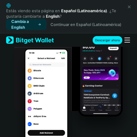
English
日本語
Estás viendo esta página en
Español (Latinoamérica)
. ¿Te
gustaría cambiarte a
English
?
Tiếng Việt
Cambia a
Continuar en Español (Latinoamérica)
Русский
English
Español (Latinoamérica)
Türkçe
Descargar ahora
Italiano
Français
Deutsch
简体中文
繁體中文
Português (Portugal)
Bahasa Indonesia
ภาษาไทย
हिन्दी
বাংলা
Español
Português (Brasil)
Español (Argentina)