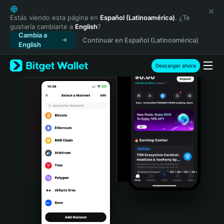
English
日本語
Estás viendo esta página en
Español (Latinoamérica)
. ¿Te
gustaría cambiarte a
English
?
Tiếng Việt
Cambia a
Continuar en Español (Latinoamérica)
Русский
English
Español (Latinoamérica)
Türkçe
Descargar ahora
Italiano
Français
Deutsch
简体中文
繁體中文
Português (Portugal)
Bahasa Indonesia
ภาษาไทย
हिन्दी
বাংলা
Español
Português (Brasil)
Español (Argentina)