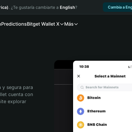
ica)
. ¿Te gustaría cambiarte a
English
?
Cambia a Eng
n
Predictions
Bitget Wallet X
Más
 y segura para 
llet cuenta con 
te explorar 