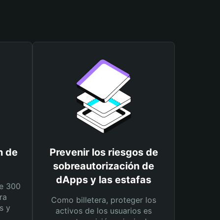
n de
Prevenir los riesgos de
sobreautorización de
dApps y las estafas
e 300
ra
Como billetera, proteger los
s y
activos de los usuarios es