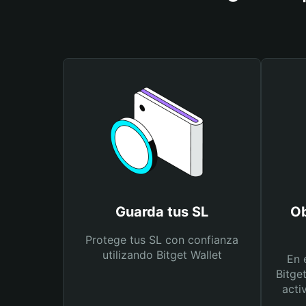
Guarda tus SL
Ob
Protege tus SL con confianza
utilizando Bitget Wallet
En 
Bitge
acti