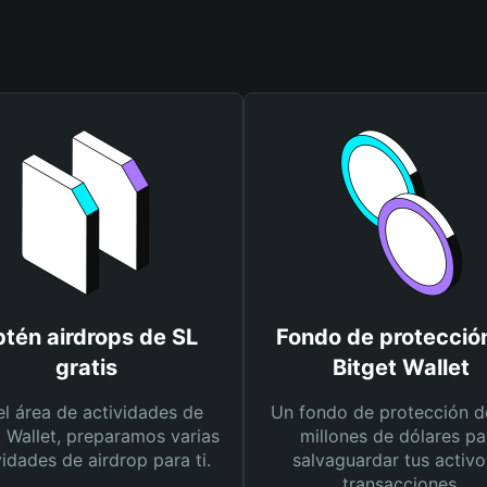
tén airdrops de SL
Fondo de protecció
gratis
Bitget Wallet
el área de actividades de
Un fondo de protección d
t Wallet, preparamos varias
millones de dólares pa
vidades de airdrop para ti.
salvaguardar tus activo
transacciones.