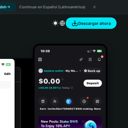
lish
Continuar en Español (Latinoamérica)
Descargar ahora