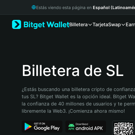
English
Estás viendo esta página en
Español (Latinoamér
日本語
Tiếng Việt
Billetera
Tarjeta
Swap
Ear
Русский
Español (Latinoamérica)
Türkçe
Italiano
Français
Deutsch
Billetera de SL
简体中文
繁體中文
Português (Portugal)
¿Estás buscando una billetera cripto de confianza
Bahasa Indonesia
tus SL? Bitget Wallet es la opción ideal. Bitget Wa
ภาษาไทย
la confianza de 40 millones de usuarios y te permi
हिन्दी
libremente la Web3. ¡Comienza ahora mismo!
বাংলা
Español
Português (Brasil)
Español (Argentina)