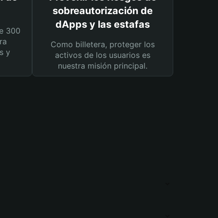
sobreautorización de
dApps y las estafas
e 300
ra
Como billetera, proteger los
s y
activos de los usuarios es
nuestra misión principal.