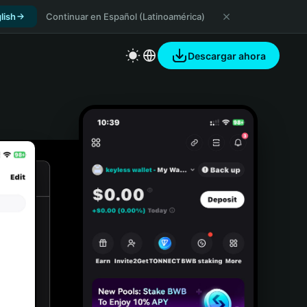
lish
Continuar en Español (Latinoamérica)
Descargar ahora