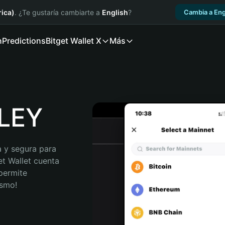
ica)
. ¿Te gustaría cambiarte a
English
?
Cambia a Eng
n
Predictions
Bitget Wallet X
Más
ILEY
 y segura para 
et Wallet cuenta 
permite 
ismo!