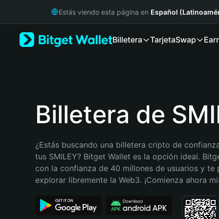
English
Estás viendo esta página en
Español (Latinoamér
日本語
Tiếng Việt
Billetera
Tarjeta
Swap
Ear
Русский
Español (Latinoamérica)
Türkçe
Italiano
Français
Deutsch
Billetera de SM
简体中文
繁體中文
Português (Portugal)
¿Estás buscando una billetera cripto de confianza
Bahasa Indonesia
tus SMILEY? Bitget Wallet es la opción ideal. Bitg
ภาษาไทย
con la confianza de 40 millones de usuarios y te 
हिन्दी
explorar libremente la Web3. ¡Comienza ahora m
বাংলা
Español
Português (Brasil)
Español (Argentina)