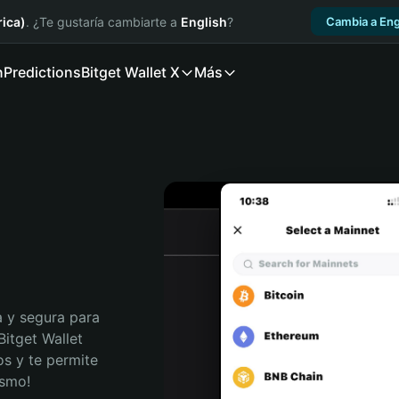
ica)
. ¿Te gustaría cambiarte a
English
?
Cambia a Eng
n
Predictions
Bitget Wallet X
Más
 y segura para 
itget Wallet 
s y te permite 
ismo!