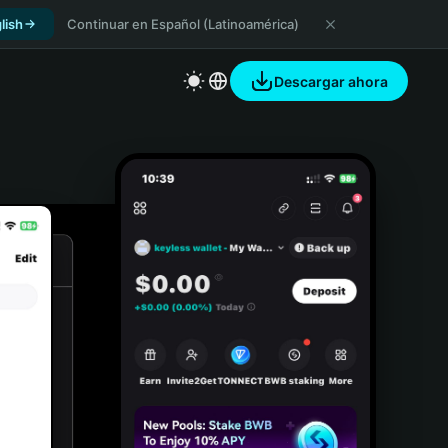
lish
Continuar en Español (Latinoamérica)
Descargar ahora