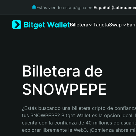
English
Estás viendo esta página en
Español (Latinoamér
日本語
Tiếng Việt
Billetera
Tarjeta
Swap
Ear
Русский
Español (Latinoamérica)
Türkçe
Italiano
Français
Deutsch
Billetera de
简体中文
繁體中文
SNOWPEPE
Português (Portugal)
Bahasa Indonesia
ภาษาไทย
हिन्दी
¿Estás buscando una billetera cripto de confianza
বাংলা
tus SNOWPEPE? Bitget Wallet es la opción ideal. B
Español
cuenta con la confianza de 40 millones de usuario
Português (Brasil)
explorar libremente la Web3. ¡Comienza ahora m
Español (Argentina)