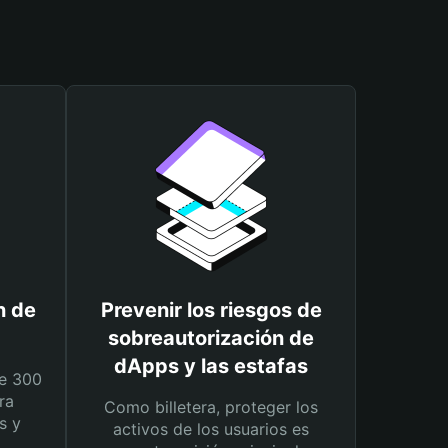
n de
Prevenir los riesgos de
sobreautorización de
dApps y las estafas
e 300
ra
Como billetera, proteger los
s y
activos de los usuarios es