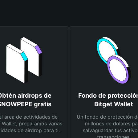
Obtén airdrops de
Fondo de protecció
SNOWPEPE gratis
Bitget Wallet
el área de actividades de
Un fondo de protección d
t Wallet, preparamos varias
millones de dólares pa
vidades de airdrop para ti.
salvaguardar tus activo
transacciones.