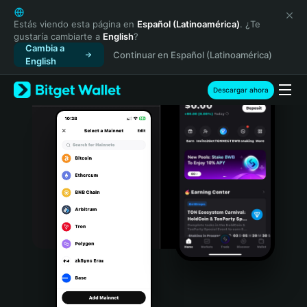
English
日本語
Estás viendo esta página en
Español (Latinoamérica)
. ¿Te
gustaría cambiarte a
English
?
Tiếng Việt
Cambia a
Continuar en Español (Latinoamérica)
Русский
English
Español (Latinoamérica)
Türkçe
Descargar ahora
Italiano
Français
Deutsch
简体中文
繁體中文
Português (Portugal)
Bahasa Indonesia
ภาษาไทย
हिन्दी
বাংলা
Español
Português (Brasil)
Español (Argentina)