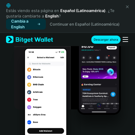
English
日本語
Estás viendo esta página en
Español (Latinoamérica)
. ¿Te
gustaría cambiarte a
English
?
Tiếng Việt
Cambia a
Continuar en Español (Latinoamérica)
Русский
English
Español (Latinoamérica)
Türkçe
Descargar ahora
Italiano
Français
Deutsch
简体中文
繁體中文
Português (Portugal)
Bahasa Indonesia
ภาษาไทย
हिन्दी
বাংলা
Español
Português (Brasil)
Español (Argentina)