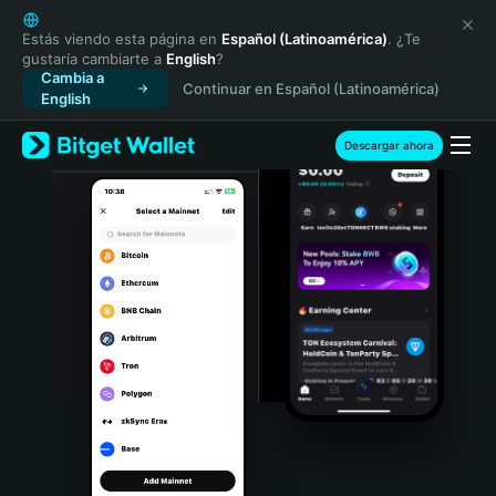
English
日本語
Estás viendo esta página en
Español (Latinoamérica)
. ¿Te
gustaría cambiarte a
English
?
Tiếng Việt
Cambia a
Continuar en Español (Latinoamérica)
Русский
English
Español (Latinoamérica)
Türkçe
Descargar ahora
Italiano
Français
Deutsch
简体中文
繁體中文
Português (Portugal)
Bahasa Indonesia
ภาษาไทย
हिन्दी
বাংলা
Español
Português (Brasil)
Español (Argentina)