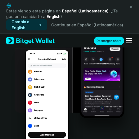
English
日本語
Estás viendo esta página en
Español (Latinoamérica)
. ¿Te
gustaría cambiarte a
English
?
Tiếng Việt
Cambia a
Continuar en Español (Latinoamérica)
Русский
English
Español (Latinoamérica)
Türkçe
Descargar ahora
Italiano
Français
Deutsch
简体中文
繁體中文
Português (Portugal)
Bahasa Indonesia
ภาษาไทย
हिन्दी
বাংলা
Español
Português (Brasil)
Español (Argentina)