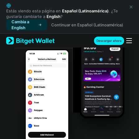
English
日本語
Estás viendo esta página en
Español (Latinoamérica)
. ¿Te
gustaría cambiarte a
English
?
Tiếng Việt
Cambia a
Continuar en Español (Latinoamérica)
Русский
English
Español (Latinoamérica)
Türkçe
Descargar ahora
Italiano
Français
Deutsch
简体中文
繁體中文
Português (Portugal)
Bahasa Indonesia
ภาษาไทย
हिन्दी
বাংলা
Español
Português (Brasil)
Español (Argentina)