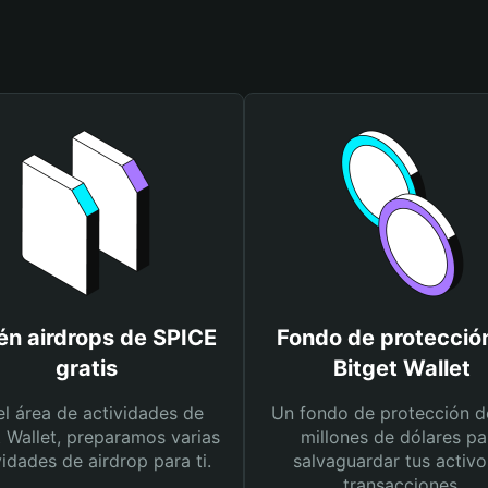
én airdrops de SPICE
Fondo de protecció
gratis
Bitget Wallet
el área de actividades de
Un fondo de protección d
t Wallet, preparamos varias
millones de dólares pa
vidades de airdrop para ti.
salvaguardar tus activo
transacciones.