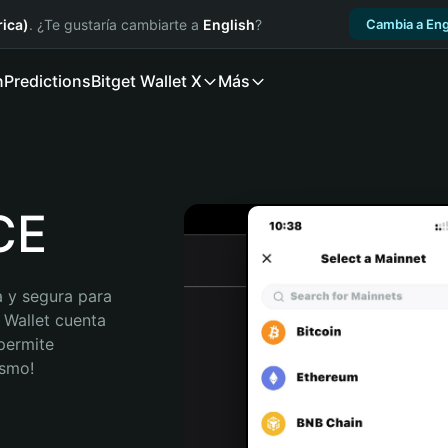
ica)
. ¿Te gustaría cambiarte a
English
?
Cambia a Eng
n
Predictions
Bitget Wallet X
Más
CE
 y segura para 
 Wallet cuenta 
permite 
ismo!