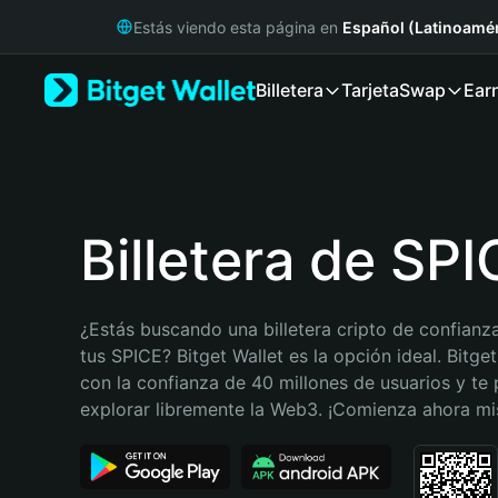
English
Estás viendo esta página en
Español (Latinoamér
日本語
Tiếng Việt
Billetera
Tarjeta
Swap
Ear
Русский
Español (Latinoamérica)
Türkçe
Italiano
Français
Deutsch
Billetera de SPI
简体中文
繁體中文
Português (Portugal)
¿Estás buscando una billetera cripto de confianza
Bahasa Indonesia
tus SPICE? Bitget Wallet es la opción ideal. Bitget
ภาษาไทย
con la confianza de 40 millones de usuarios y te 
हिन्दी
explorar libremente la Web3. ¡Comienza ahora m
বাংলা
Español
Português (Brasil)
Español (Argentina)