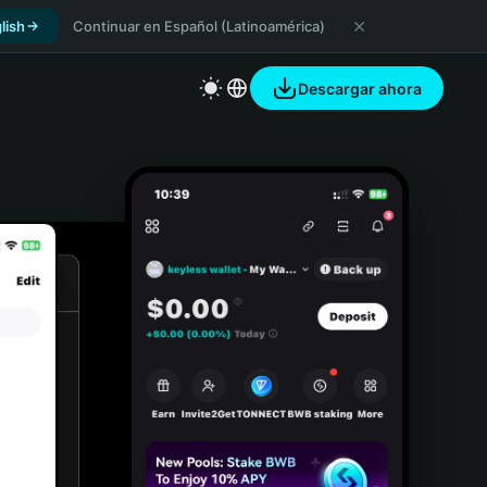
lish
Continuar en Español (Latinoamérica)
Descargar ahora