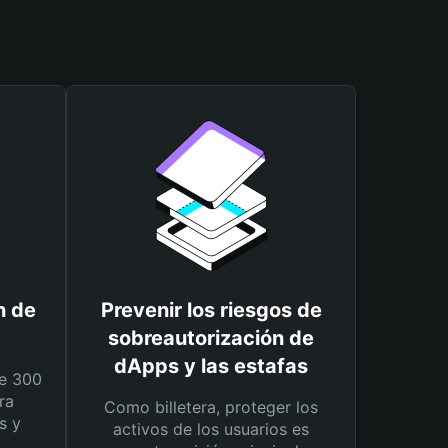
n de
Prevenir los riesgos de
sobreautorización de
dApps y las estafas
e 300
ra
Como billetera, proteger los
s y
activos de los usuarios es