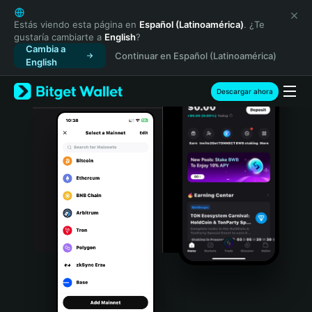
English
日本語
Estás viendo esta página en
Español (Latinoamérica)
. ¿Te
gustaría cambiarte a
English
?
Tiếng Việt
Cambia a
Continuar en Español (Latinoamérica)
Русский
English
Español (Latinoamérica)
Türkçe
Descargar ahora
Italiano
Français
Deutsch
简体中文
繁體中文
Português (Portugal)
Bahasa Indonesia
ภาษาไทย
हिन्दी
বাংলা
Español
Português (Brasil)
Español (Argentina)