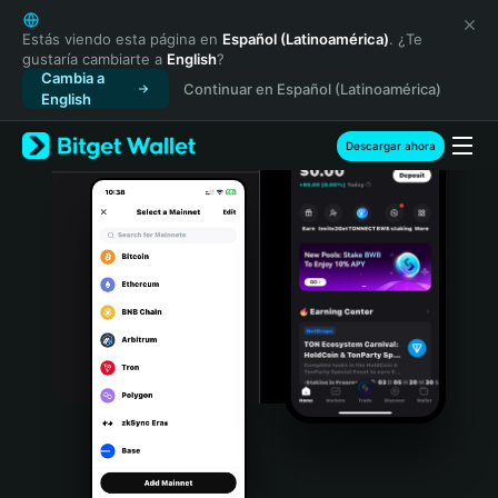
English
日本語
Estás viendo esta página en
Español (Latinoamérica)
. ¿Te
gustaría cambiarte a
English
?
Tiếng Việt
Cambia a
Continuar en Español (Latinoamérica)
Русский
English
Español (Latinoamérica)
Türkçe
Descargar ahora
Italiano
Français
Deutsch
简体中文
繁體中文
Português (Portugal)
Bahasa Indonesia
ภาษาไทย
हिन्दी
বাংলা
Español
Português (Brasil)
Español (Argentina)