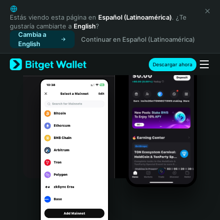
English
日本語
Estás viendo esta página en
Español (Latinoamérica)
. ¿Te
gustaría cambiarte a
English
?
Tiếng Việt
Cambia a
Continuar en Español (Latinoamérica)
Русский
English
Español (Latinoamérica)
Türkçe
Descargar ahora
Italiano
Français
Deutsch
简体中文
繁體中文
Português (Portugal)
Bahasa Indonesia
ภาษาไทย
हिन्दी
বাংলা
Español
Português (Brasil)
Español (Argentina)