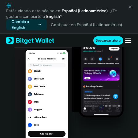
English
日本語
Estás viendo esta página en
Español (Latinoamérica)
. ¿Te
gustaría cambiarte a
English
?
Tiếng Việt
Cambia a
Continuar en Español (Latinoamérica)
Русский
English
Español (Latinoamérica)
Türkçe
Descargar ahora
Italiano
Français
Deutsch
简体中文
繁體中文
Português (Portugal)
Bahasa Indonesia
ภาษาไทย
हिन्दी
বাংলা
Español
Português (Brasil)
Español (Argentina)