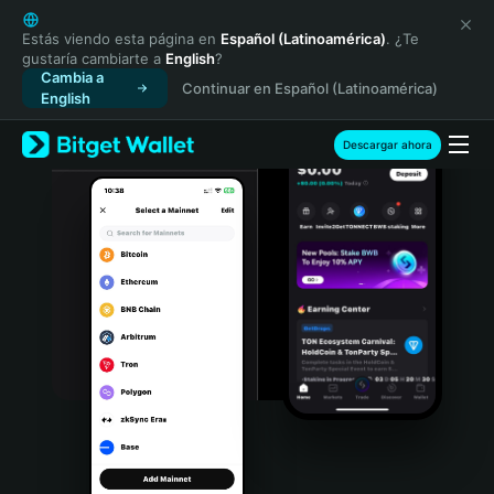
English
日本語
Estás viendo esta página en
Español (Latinoamérica)
. ¿Te
gustaría cambiarte a
English
?
Tiếng Việt
Cambia a
Continuar en Español (Latinoamérica)
Русский
English
Español (Latinoamérica)
Türkçe
Descargar ahora
Italiano
Français
Deutsch
简体中文
繁體中文
Português (Portugal)
Bahasa Indonesia
ภาษาไทย
हिन्दी
বাংলা
Español
Português (Brasil)
Español (Argentina)