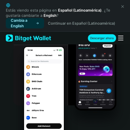
English
日本語
Estás viendo esta página en
Español (Latinoamérica)
. ¿Te
gustaría cambiarte a
English
?
Tiếng Việt
Cambia a
Continuar en Español (Latinoamérica)
Русский
English
Español (Latinoamérica)
Türkçe
Descargar ahora
Italiano
Français
Deutsch
简体中文
繁體中文
Português (Portugal)
Bahasa Indonesia
ภาษาไทย
हिन्दी
বাংলা
Español
Português (Brasil)
Español (Argentina)