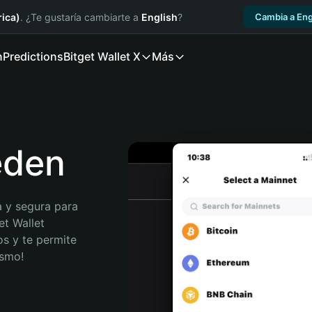
ica)
. ¿Te gustaría cambiarte a
English
?
Cambia a Eng
n
Predictions
Bitget Wallet X
Más
eden
 y segura para 
t Wallet 
s y te permite 
ismo!