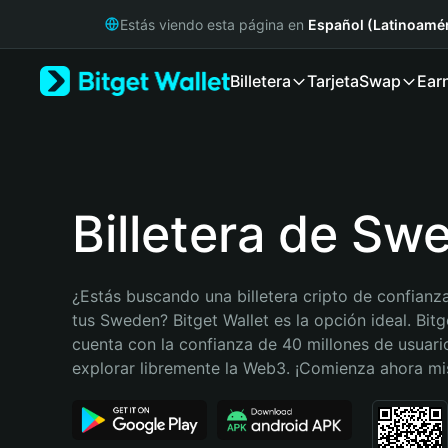
English
Estás viendo esta página en
Español (Latinoamér
日本語
Tiếng Việt
Billetera
Tarjeta
Swap
Ear
Русский
Español (Latinoamérica)
Türkçe
Italiano
Français
Deutsch
Billetera de Sw
简体中文
繁體中文
Português (Portugal)
¿Estás buscando una billetera cripto de confianza
Bahasa Indonesia
tus Sweden? Bitget Wallet es la opción ideal. Bitge
ภาษาไทย
cuenta con la confianza de 40 millones de usuario
हिन्दी
explorar libremente la Web3. ¡Comienza ahora m
বাংলা
Español
Português (Brasil)
Español (Argentina)