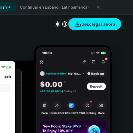
lish
Continuar en Español (Latinoamérica)
Descargar ahora