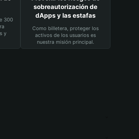
sobreautorización de
dApps y las estafas
e 300
ra
Como billetera, proteger los
s y
activos de los usuarios es
nuestra misión principal.