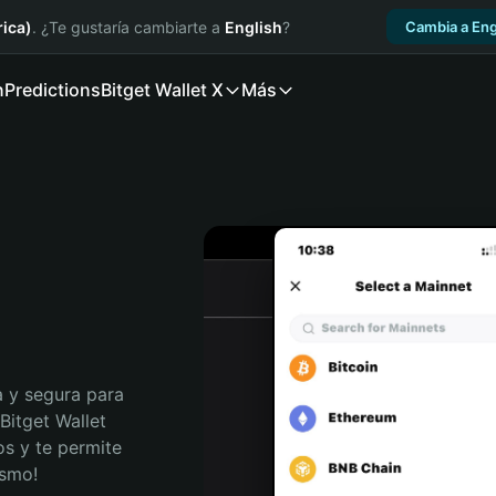
ica)
. ¿Te gustaría cambiarte a
English
?
Cambia a Eng
n
Predictions
Bitget Wallet X
Más
 y segura para 
itget Wallet 
s y te permite 
ismo!