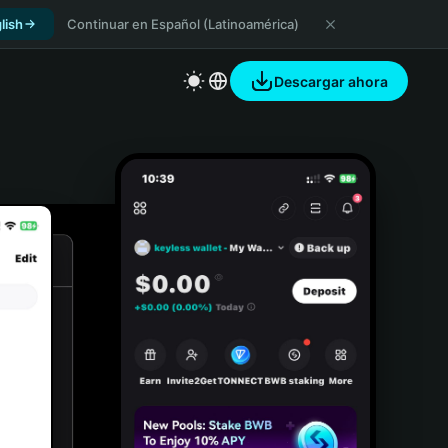
lish
Continuar en Español (Latinoamérica)
Descargar ahora