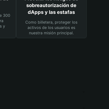
sobreautorización de
dApps y las estafas
e 300
ra
Como billetera, proteger los
s y
activos de los usuarios es
nuestra misión principal.