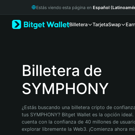
English
Estás viendo esta página en
Español (Latinoamér
日本語
Tiếng Việt
Billetera
Tarjeta
Swap
Ear
Русский
Español (Latinoamérica)
Türkçe
Italiano
Français
Deutsch
Billetera de
简体中文
繁體中文
SYMPHONY
Português (Portugal)
Bahasa Indonesia
ภาษาไทย
हिन्दी
¿Estás buscando una billetera cripto de confianza
বাংলা
tus SYMPHONY? Bitget Wallet es la opción ideal. B
Español
cuenta con la confianza de 40 millones de usuario
Português (Brasil)
explorar libremente la Web3. ¡Comienza ahora m
Español (Argentina)