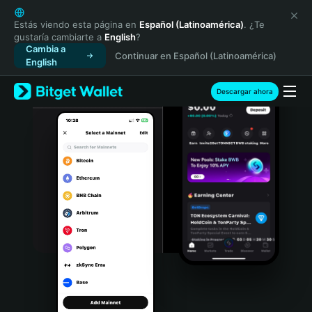
English
日本語
Estás viendo esta página en
Español (Latinoamérica)
. ¿Te
gustaría cambiarte a
English
?
Tiếng Việt
Cambia a
Continuar en Español (Latinoamérica)
Русский
English
Español (Latinoamérica)
Türkçe
Descargar ahora
Italiano
Français
Deutsch
简体中文
繁體中文
Português (Portugal)
Bahasa Indonesia
ภาษาไทย
हिन्दी
বাংলা
Español
Português (Brasil)
Español (Argentina)