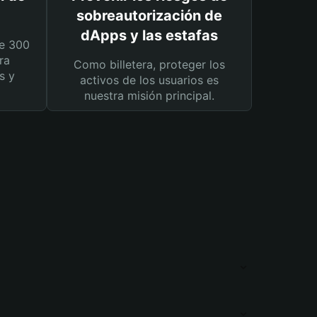
sobreautorización de
dApps y las estafas
e 300
ra
Como billetera, proteger los
s y
activos de los usuarios es
nuestra misión principal.