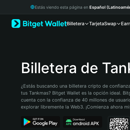
English
Estás viendo esta página en
Español (Latinoamér
日本語
Tiếng Việt
Billetera
Tarjeta
Swap
Ear
Русский
Español (Latinoamérica)
Türkçe
Italiano
Français
Deutsch
Billetera de Ta
简体中文
繁體中文
Português (Portugal)
¿Estás buscando una billetera cripto de confianza
Bahasa Indonesia
tus Tankmas? Bitget Wallet es la opción ideal. Bitg
ภาษาไทย
cuenta con la confianza de 40 millones de usuario
हिन्दी
explorar libremente la Web3. ¡Comienza ahora m
বাংলা
Español
Português (Brasil)
Español (Argentina)