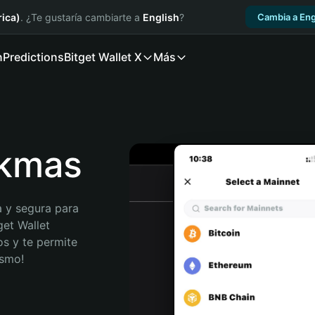
ica)
. ¿Te gustaría cambiarte a
English
?
Cambia a Eng
n
Predictions
Bitget Wallet X
Más
nkmas
 y segura para 
et Wallet 
s y te permite 
ismo!