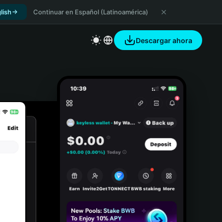
lish
Continuar en Español (Latinoamérica)
Descargar ahora