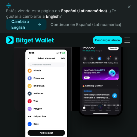
English
日本語
Estás viendo esta página en
Español (Latinoamérica)
. ¿Te
gustaría cambiarte a
English
?
Tiếng Việt
Cambia a
Continuar en Español (Latinoamérica)
Русский
English
Español (Latinoamérica)
Türkçe
Descargar ahora
Italiano
Français
Deutsch
简体中文
繁體中文
Português (Portugal)
Bahasa Indonesia
ภาษาไทย
हिन्दी
বাংলা
Español
Português (Brasil)
Español (Argentina)