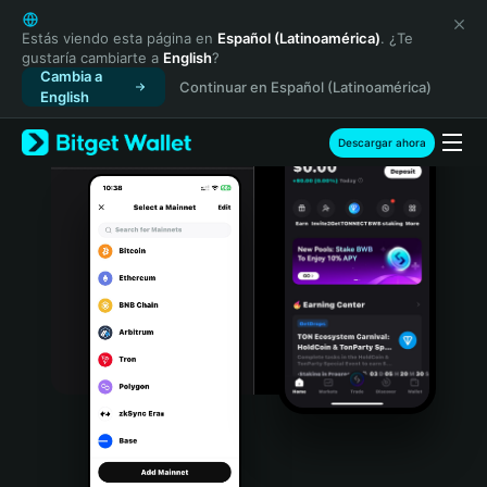
English
日本語
Estás viendo esta página en
Español (Latinoamérica)
. ¿Te
gustaría cambiarte a
English
?
Tiếng Việt
Cambia a
Continuar en Español (Latinoamérica)
Русский
English
Español (Latinoamérica)
Türkçe
Descargar ahora
Italiano
Français
Deutsch
简体中文
繁體中文
Português (Portugal)
Bahasa Indonesia
ภาษาไทย
हिन्दी
বাংলা
Español
Português (Brasil)
Español (Argentina)