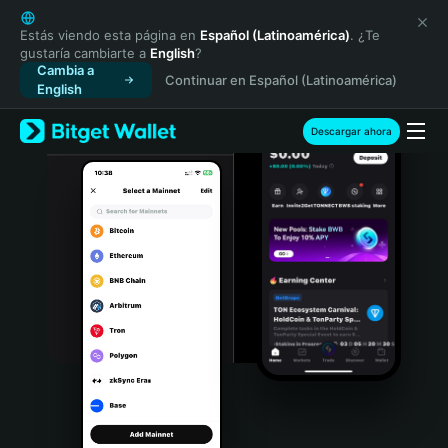
English
日本語
Estás viendo esta página en
Español (Latinoamérica)
. ¿Te
gustaría cambiarte a
English
?
Tiếng Việt
Cambia a
Continuar en Español (Latinoamérica)
Русский
English
Español (Latinoamérica)
Türkçe
Descargar ahora
Italiano
Français
Deutsch
简体中文
繁體中文
Português (Portugal)
Bahasa Indonesia
ภาษาไทย
हिन्दी
বাংলা
Español
Português (Brasil)
Español (Argentina)