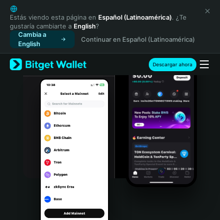
English
日本語
Estás viendo esta página en
Español (Latinoamérica)
. ¿Te
gustaría cambiarte a
English
?
Tiếng Việt
Cambia a
Continuar en Español (Latinoamérica)
Русский
English
Español (Latinoamérica)
Türkçe
Descargar ahora
Italiano
Français
Deutsch
简体中文
繁體中文
Português (Portugal)
Bahasa Indonesia
ภาษาไทย
हिन्दी
বাংলা
Español
Português (Brasil)
Español (Argentina)