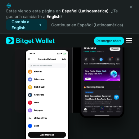
English
日本語
Estás viendo esta página en
Español (Latinoamérica)
. ¿Te
gustaría cambiarte a
English
?
Tiếng Việt
Cambia a
Continuar en Español (Latinoamérica)
Русский
English
Español (Latinoamérica)
Türkçe
Descargar ahora
Italiano
Français
Deutsch
简体中文
繁體中文
Português (Portugal)
Bahasa Indonesia
ภาษาไทย
हिन्दी
বাংলা
Español
Português (Brasil)
Español (Argentina)