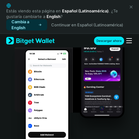
English
日本語
Estás viendo esta página en
Español (Latinoamérica)
. ¿Te
gustaría cambiarte a
English
?
Tiếng Việt
Cambia a
Continuar en Español (Latinoamérica)
Русский
English
Español (Latinoamérica)
Türkçe
Descargar ahora
Italiano
Français
Deutsch
简体中文
繁體中文
Português (Portugal)
Bahasa Indonesia
ภาษาไทย
हिन्दी
বাংলা
Español
Português (Brasil)
Español (Argentina)