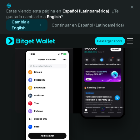
English
日本語
Estás viendo esta página en
Español (Latinoamérica)
. ¿Te
gustaría cambiarte a
English
?
Tiếng Việt
Cambia a
Continuar en Español (Latinoamérica)
Русский
English
Español (Latinoamérica)
Türkçe
Descargar ahora
Italiano
Français
Deutsch
简体中文
繁體中文
Português (Portugal)
Bahasa Indonesia
ภาษาไทย
हिन्दी
বাংলা
Español
Português (Brasil)
Español (Argentina)