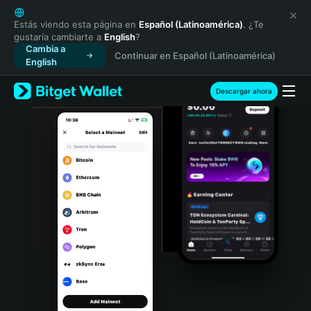
English
日本語
Estás viendo esta página en
Español (Latinoamérica)
. ¿Te
gustaría cambiarte a
English
?
Tiếng Việt
Cambia a
Continuar en Español (Latinoamérica)
Русский
English
Español (Latinoamérica)
Türkçe
Descargar ahora
Italiano
Français
Deutsch
简体中文
繁體中文
Português (Portugal)
Bahasa Indonesia
ภาษาไทย
हिन्दी
বাংলা
Español
Português (Brasil)
Español (Argentina)