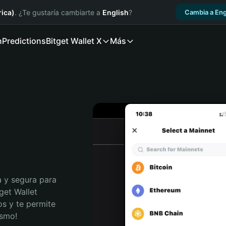
ica)
. ¿Te gustaría cambiarte a
English
?
Cambia a Eng
n
Predictions
Bitget Wallet X
Más
 y segura para 
get Wallet 
s y te permite 
ismo!