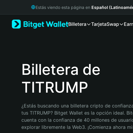
English
Estás viendo esta página en
Español (Latinoamér
日本語
Tiếng Việt
Billetera
Tarjeta
Swap
Ear
Русский
Español (Latinoamérica)
Türkçe
Italiano
Français
Deutsch
Billetera de
简体中文
繁體中文
TITRUMP
Português (Portugal)
Bahasa Indonesia
ภาษาไทย
हिन्दी
¿Estás buscando una billetera cripto de confianza
বাংলা
tus TITRUMP? Bitget Wallet es la opción ideal. Bit
Español
cuenta con la confianza de 40 millones de usuario
Português (Brasil)
explorar libremente la Web3. ¡Comienza ahora m
Español (Argentina)