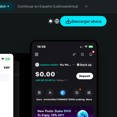
lish
Continuar en Español (Latinoamérica)
Descargar ahora