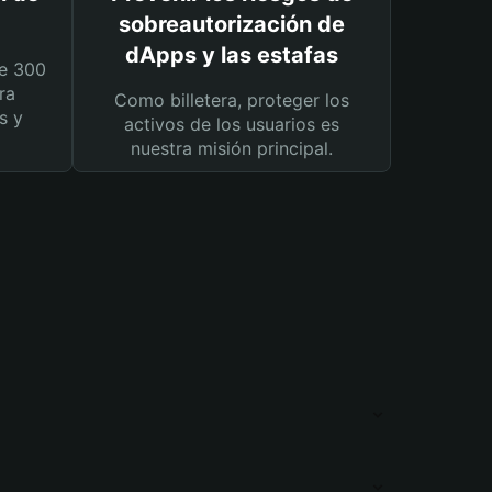
sobreautorización de
dApps y las estafas
e 300
ra
Como billetera, proteger los
s y
activos de los usuarios es
nuestra misión principal.