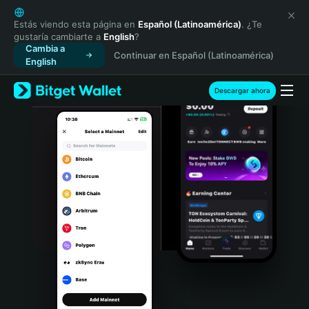
English
日本語
Estás viendo esta página en
Español (Latinoamérica)
. ¿Te
gustaría cambiarte a
English
?
Tiếng Việt
Cambia a
Continuar en Español (Latinoamérica)
Русский
English
Español (Latinoamérica)
Türkçe
Descargar ahora
Italiano
Français
Deutsch
简体中文
繁體中文
Português (Portugal)
Bahasa Indonesia
ภาษาไทย
हिन्दी
বাংলা
Español
Português (Brasil)
Español (Argentina)