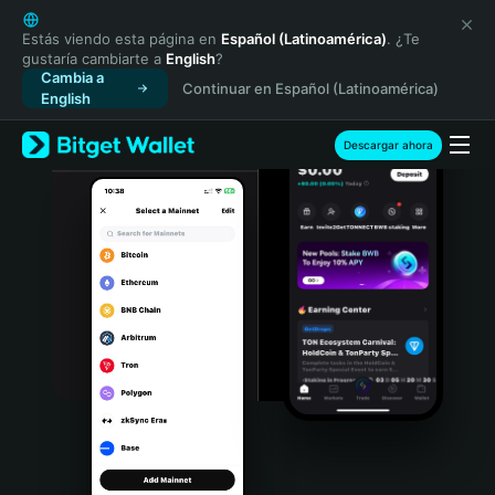
English
日本語
Estás viendo esta página en
Español (Latinoamérica)
. ¿Te
gustaría cambiarte a
English
?
Tiếng Việt
Cambia a
Continuar en Español (Latinoamérica)
Русский
English
Español (Latinoamérica)
Türkçe
Descargar ahora
Italiano
Français
Deutsch
简体中文
繁體中文
Português (Portugal)
Bahasa Indonesia
ภาษาไทย
हिन्दी
বাংলা
Español
Português (Brasil)
Español (Argentina)