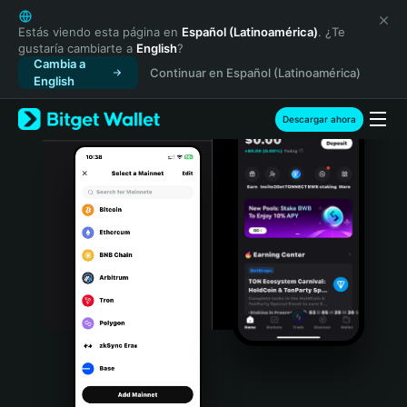
English
日本語
Estás viendo esta página en
Español (Latinoamérica)
. ¿Te
gustaría cambiarte a
English
?
Tiếng Việt
Cambia a
Continuar en Español (Latinoamérica)
Русский
English
Español (Latinoamérica)
Türkçe
Descargar ahora
Italiano
Français
Deutsch
简体中文
繁體中文
Português (Portugal)
Bahasa Indonesia
ภาษาไทย
हिन्दी
বাংলা
Español
Português (Brasil)
Español (Argentina)