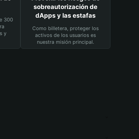
sobreautorización de
dApps y las estafas
e 300
ra
Como billetera, proteger los
s y
activos de los usuarios es
nuestra misión principal.