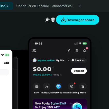
lish
Continuar en Español (Latinoamérica)
Descargar ahora