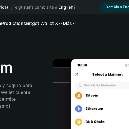
ica)
. ¿Te gustaría cambiarte a
English
?
Cambia a Eng
n
Predictions
Bitget Wallet X
Más
em
 y segura para 
 Wallet cuenta 
permite 
ismo!