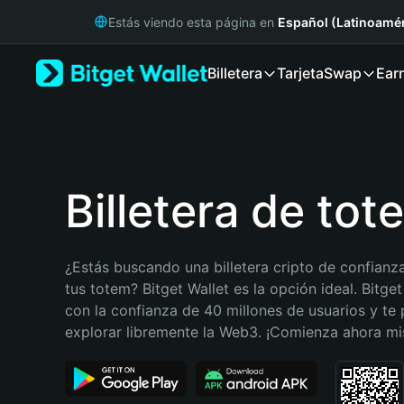
English
Estás viendo esta página en
Español (Latinoamér
日本語
Tiếng Việt
Billetera
Tarjeta
Swap
Ear
Русский
Español (Latinoamérica)
Türkçe
Italiano
Français
Deutsch
Billetera de tot
简体中文
繁體中文
Português (Portugal)
¿Estás buscando una billetera cripto de confianza
Bahasa Indonesia
tus totem? Bitget Wallet es la opción ideal. Bitget
ภาษาไทย
con la confianza de 40 millones de usuarios y te 
हिन्दी
explorar libremente la Web3. ¡Comienza ahora m
বাংলা
Español
Português (Brasil)
Español (Argentina)