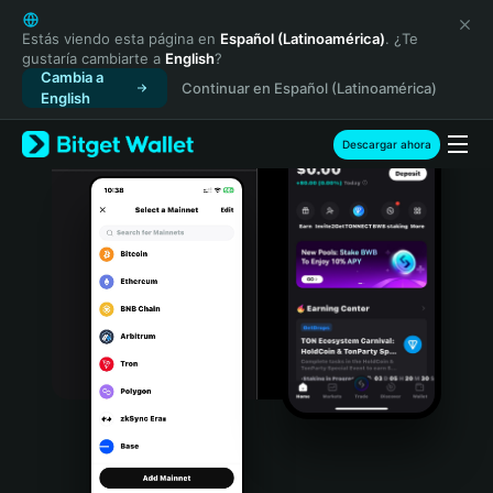
English
日本語
Estás viendo esta página en
Español (Latinoamérica)
. ¿Te
gustaría cambiarte a
English
?
Tiếng Việt
Cambia a
Continuar en Español (Latinoamérica)
Русский
English
Español (Latinoamérica)
Türkçe
Descargar ahora
Italiano
Français
Deutsch
简体中文
繁體中文
Português (Portugal)
Bahasa Indonesia
ภาษาไทย
हिन्दी
বাংলা
Español
Português (Brasil)
Español (Argentina)