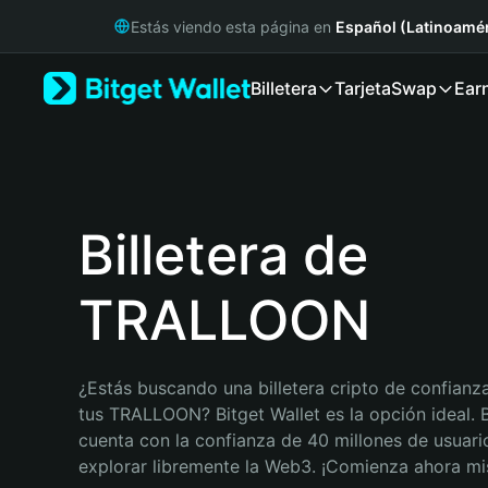
English
Estás viendo esta página en
Español (Latinoamér
日本語
Tiếng Việt
Billetera
Tarjeta
Swap
Ear
Русский
Español (Latinoamérica)
Türkçe
Italiano
Français
Deutsch
Billetera de
简体中文
繁體中文
TRALLOON
Português (Portugal)
Bahasa Indonesia
ภาษาไทย
हिन्दी
¿Estás buscando una billetera cripto de confianza
বাংলা
tus TRALLOON? Bitget Wallet es la opción ideal. Bi
Español
cuenta con la confianza de 40 millones de usuario
Português (Brasil)
explorar libremente la Web3. ¡Comienza ahora m
Español (Argentina)