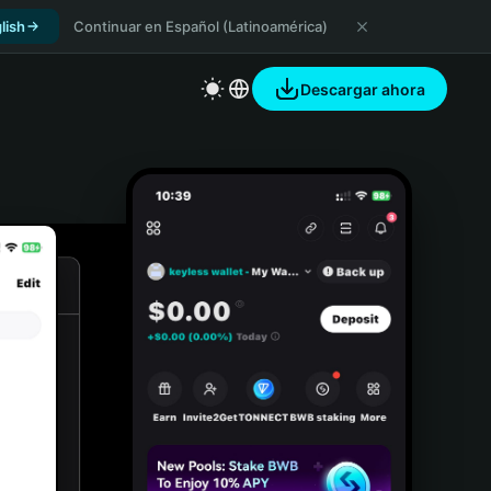
lish
Continuar en Español (Latinoamérica)
Descargar ahora