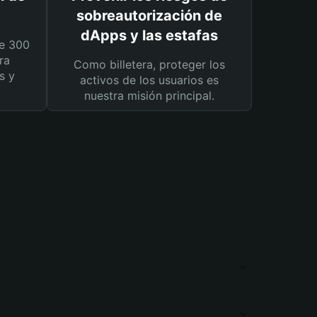
sobreautorización de
dApps y las estafas
e 300
ra
Como billetera, proteger los
s y
activos de los usuarios es
nuestra misión principal.