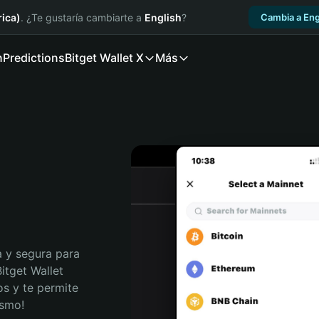
ica)
. ¿Te gustaría cambiarte a
English
?
Cambia a Eng
n
Predictions
Bitget Wallet X
Más
 y segura para 
tget Wallet 
s y te permite 
ismo!