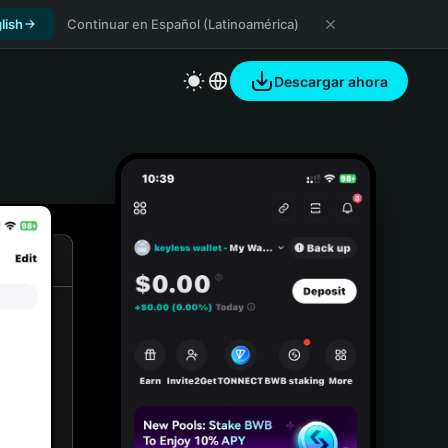
lish
Continuar en Español (Latinoamérica)
Descargar ahora