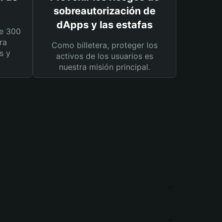
sobreautorización de
dApps y las estafas
e 300
ra
Como billetera, proteger los
s y
activos de los usuarios es
nuestra misión principal.