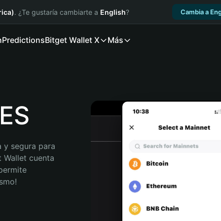
ica)
. ¿Te gustaría cambiarte a
English
?
Cambia a Eng
n
Predictions
Bitget Wallet X
Más
EES
 y segura para 
 Wallet cuenta 
permite 
ismo!