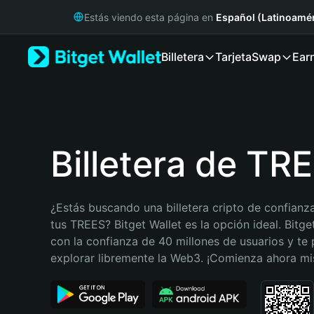
English
Estás viendo esta página en
Español (Latinoamér
日本語
Tiếng Việt
Billetera
Tarjeta
Swap
Ear
Русский
Español (Latinoamérica)
Türkçe
Italiano
Français
Deutsch
Billetera de TR
简体中文
繁體中文
Português (Portugal)
¿Estás buscando una billetera cripto de confianza
Bahasa Indonesia
tus TREES? Bitget Wallet es la opción ideal. Bitget
ภาษาไทย
con la confianza de 40 millones de usuarios y te 
हिन्दी
explorar libremente la Web3. ¡Comienza ahora m
বাংলা
Español
Português (Brasil)
Español (Argentina)